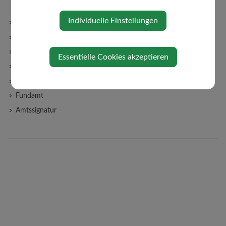
Zonenabfrage
Individuelle Einstellungen
Wasserbefunde
Haushaltsdaten
Lebenslagen
Essentielle Cookies akzeptieren
Verkehr & Mobilität
SCHNUPPERTICKET
Fundamt
Amtssignatur