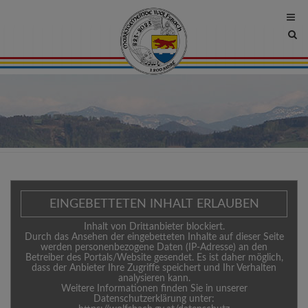
Site
sea
tog
EINGEBETTETEN INHALT ERLAUBEN
Inhalt von Drittanbieter blockiert.
Durch das Ansehen der eingebetteten Inhalte auf dieser Seite
werden personenbezogene Daten (IP-Adresse) an den
Betreiber des Portals/Website gesendet. Es ist daher möglich,
dass der Anbieter Ihre Zugriffe speichert und Ihr Verhalten
analysieren kann.
Weitere Informationen finden Sie in unserer
Datenschutzerklärung unter: