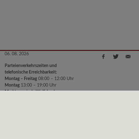
06. 08. 2026
Parteienverkehrszeiten und
telefonische Erreichbarkeit:
Montag – Freitag
08:00 – 12:00 Uhr
Montag
13:00 – 19:00 Uhr
Marktgemeinde Wolfsbach
Kirchenstraße 2, 3354 Wolfsbach
Telefon:
+43 (0)7477/8240-11
e-mail:
gemeinde@wolfsbach.gv.at
Bürgermeister Sprechstunden:
Montag
18:00 – 19:00 Uhr
Freitag
09:00 – 10:00 Uhr
Datenschutz
|
Impressum