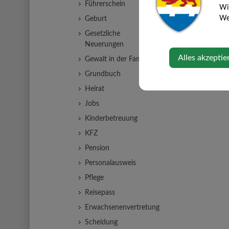
Führerschein
Wi
Web
Geburt
Gesetzliche
Neuerungen
Alles akzeptie
Gewalt in der Familie
Grundbuch
Heirat
Jobs
Kinderbetreuung
KFZ
Pension
Personalausweis
Pflege
Reisepass
Erwachsenenvertretung
Scheidung