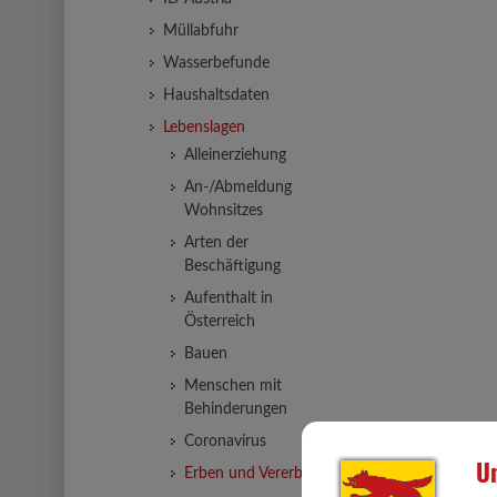
Müllabfuhr
Wasserbefunde
Haushaltsdaten
Lebenslagen
Alleinerziehung
An-/Abmeldung
Wohnsitzes
Arten der
Beschäftigung
Aufenthalt in
Österreich
Bauen
Menschen mit
Behinderungen
Coronavirus
Un
Erben und Vererben