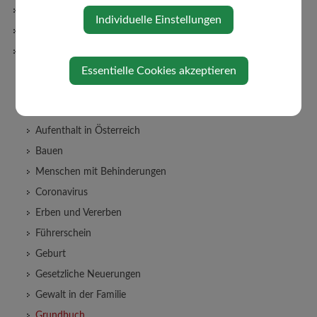
Wasserbefunde
Individuelle Einstellungen
Haushaltsdaten
Lebenslagen
Alleinerziehung
Essentielle Cookies akzeptieren
An-/Abmeldung Wohnsitzes
Arten der Beschäftigung
Aufenthalt in Österreich
Bauen
Menschen mit Behinderungen
Coronavirus
Erben und Vererben
Führerschein
Geburt
Gesetzliche Neuerungen
Gewalt in der Familie
Grundbuch