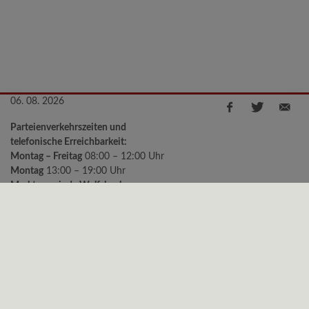
06. 08. 2026
Parteienverkehrszeiten und
telefonische Erreichbarkeit:
Montag – Freitag
08:00 – 12:00 Uhr
Montag
13:00 – 19:00 Uhr
Marktgemeinde Wolfsbach
Kirchenstraße 2, 3354 Wolfsbach
Telefon:
+43 (0)7477/8240-11
e-mail:
gemeinde@wolfsbach.gv.at
Bürgermeister Sprechstunden:
Montag
18:00 – 19:00 Uhr
Freitag
09:00 – 10:00 Uhr
Datenschutz
|
Impressum