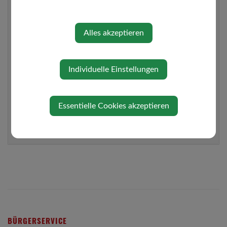
Betrag: 25 %
Anläßlich des Ankaufes eines Zuchtstieres, mit
Alles akzeptieren
Abstammungsnachweis, gewährt die Gemeinde Wolfsbach einen
Subventionsbeitrag in Höhe von 25% (max. 3.650,00
Ankaufspreis) des Nettokaufpreises; saldierte Rechnung ist
vorzulegen.
Individuelle Einstellungen
2011VATERTIERHALTUNGANTRAG.PDF
Donnerstag, 21. Juli 2016
Essentielle Cookies akzeptieren
BÜRGERSERVICE