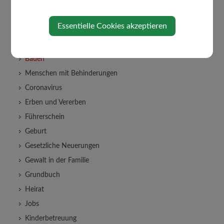
Alleinerziehung
An-/Abmeldung Wohnsitzes
Essentielle Cookies akzeptieren
Arten der Beschäftigung
Aufenthalt in Österreich
Bauen
Menschen mit Behinderungen
Coronavirus
Erben und Vererben
Führerschein
Geburt
Gesetzliche Neuerungen
Gewalt in der Familie
Grundbuch
Heirat
Jobs
Kinderbetreuung