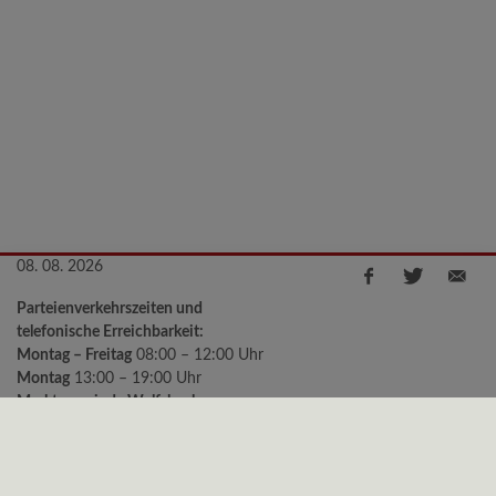
08. 08. 2026
Parteienverkehrszeiten und
telefonische Erreichbarkeit:
Montag – Freitag
08:00 – 12:00 Uhr
Montag
13:00 – 19:00 Uhr
Marktgemeinde Wolfsbach
Kirchenstraße 2, 3354 Wolfsbach
Telefon:
+43 (0)7477/8240-11
e-mail:
gemeinde@wolfsbach.gv.at
Bürgermeister Sprechstunden: