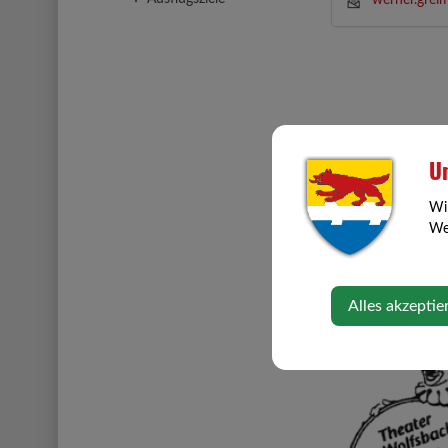
werner.grei
Un
Wi
Web
Alles akzeptie