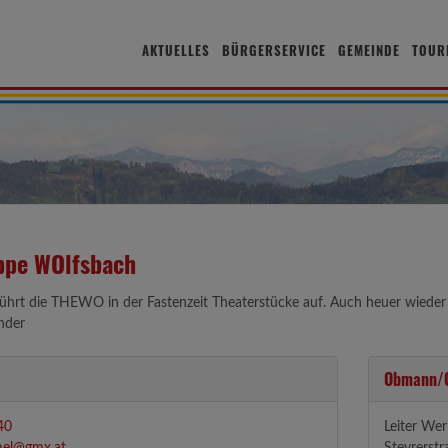
AKTUELLES
BÜRGERSERVICE
GEMEINDE
TOUR
ppe WOlfsbach
 führt die THEWO in der Fastenzeit Theaterstücke auf. Auch heuer wiede
nder
Obmann/O
40
Leiter Wer