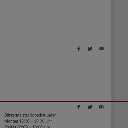
Facebook
Twitter
E-
share
share
Mail
share
Bürgermeister Sprechstunden:
Montag
18:00 – 19:00 Uhr
Freitag
09:00 – 10:00 Uhr