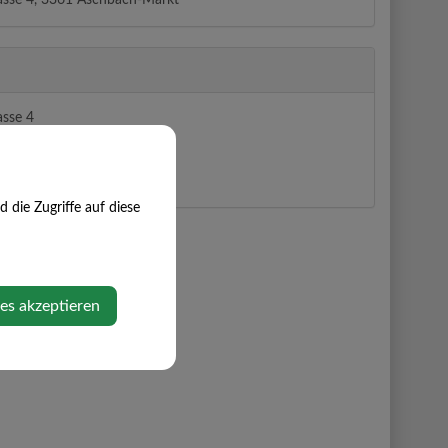
rasse 4, 3361 Aschbach-Markt
asse 4
hbach-Markt
e Maps anzeigen
die Zugriffe auf diese
ies akzeptieren