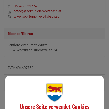
066488321776
office@sportunion-wolfsbach.at
www.sportunion-wolfsbach.at
Obmann/Obfrau
Sektionsleiter Franz Wutzel
3354 Wolfsbach, Kirchstetten 24
ZVR: 404607752
Standort
Pfarrwald 43
3354 Wolfsbach
Unsere Seite verwendet Cookies