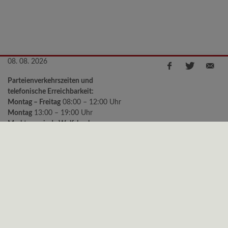
08. 08. 2026
Parteienverkehrszeiten und
telefonische Erreichbarkeit:
Montag – Freitag
08:00 – 12:00 Uhr
Montag
13:00 – 19:00 Uhr
Marktgemeinde Wolfsbach
Kirchenstraße 2, 3354 Wolfsbach
Telefon:
+43 (0)7477/8240-11
e-mail:
gemeinde@wolfsbach.gv.at
Bürgermeister Sprechstunden:
Montag
18:00 – 19:00 Uhr
Freitag
09:00 – 10:00 Uhr
Datenschutz
|
Impressum
© 2026 Gemeinde Wolfsbach | CMS
gemeindeserver.net
ein