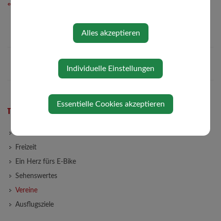
⇐ zurück
Alles akzeptieren
Individuelle Einstellungen
Essentielle Cookies akzeptieren
TOURISMUS/FREIZEIT
Gaststätten & Unterkünfte
Freizeit
Ein Herz fürs E-Bike
Sehenswertes
Vereine
Ausflugsziele