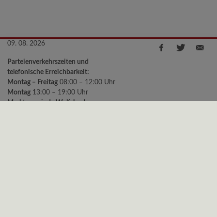
09. 08. 2026
Parteienverkehrszeiten und
telefonische Erreichbarkeit:
Montag – Freitag
08:00 – 12:00 Uhr
Montag
13:00 – 19:00 Uhr
Marktgemeinde Wolfsbach
Kirchenstraße 2, 3354 Wolfsbach
Telefon:
+43 (0)7477/8240-11
e-mail:
gemeinde@wolfsbach.gv.at
Bürgermeister Sprechstunden:
Montag
18:00 – 19:00 Uhr
Freitag
09:00 – 10:00 Uhr
Datenschutz
|
Impressum
© 2026 Gemeinde Wolfsbach | CMS
gemeindeserver.net
ein
Produkt der
i-gap Schwingenschlögl & Welser OG