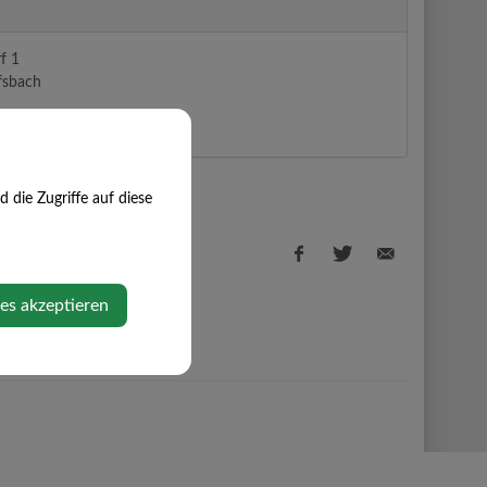
f 1
fsbach
e Maps anzeigen
die Zugriffe auf diese
ies akzeptieren
Facebook
Twitter
E-
share
share
Mail
share