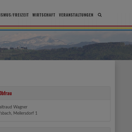
ISMUS/FREIZEIT
WIRTSCHAFT
VERANSTALTUNGEN
Site
search
toggle
bfrau
altraud Wagner
sbach, Meilersdorf 1