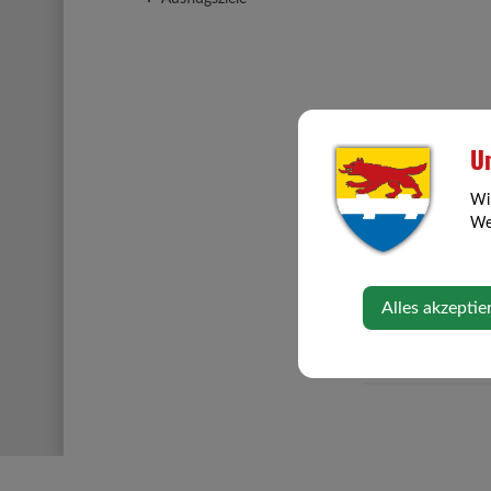
Un
Wi
Web
Alles akzeptie
⇐ zurück