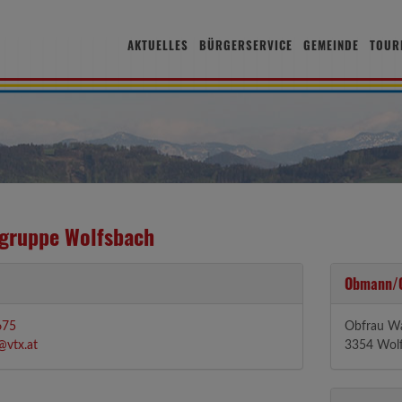
AKTUELLES
BÜRGERSERVICE
GEMEINDE
TOUR
gruppe Wolfsbach
Obmann/O
675
Obfrau W
vtx.at
3354 Wolf