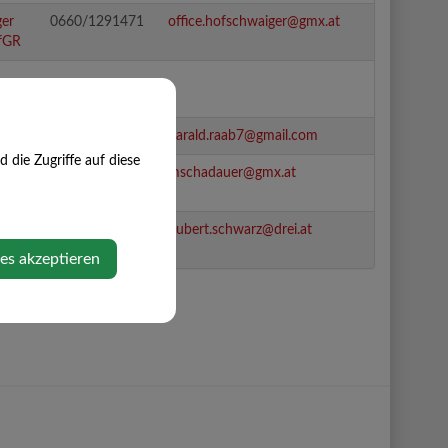
er
0660/1291471
office.hofschwaiger@gmx.at
gfGR
R
d, GR
0650/7771970
harald.raab7@gmail.com
die Zugriffe auf diese
0664/2145896
mschadauer@gmx.at
bert,
0660/6888180
hubert.schwarz@drei.at
ies akzeptieren