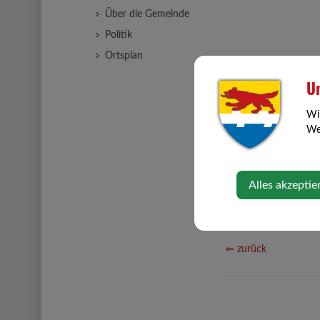
Über die Gemeinde
Politik
Ortsplan
Un
Wi
Web
Alles akzeptie
⇐ zurück