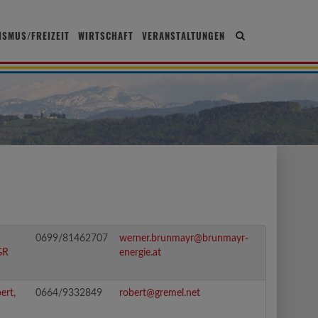
ISMUS/FREIZEIT
WIRTSCHAFT
VERANSTALTUNGEN
Site
search
toggle
0699/81462707
werner.brunmayr@brunmayr-
GR
energie.at
ert,
0664/9332849
robert@gremel.net