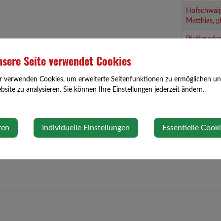
Hofschwaig
Matthias, 
Pfaffeneder
Manuel, G
sere Seite verwendet Cookies
Raab Haral
r verwenden Cookies, um erweiterte Seitenfunktionen zu ermöglichen und 
Schadauer
site zu analysieren. Sie können Ihre Einstellungen jederzeit ändern.
Martin, GR
Schwarz Hu
GR Ing.
ren
Individuelle Einstellungen
Essentielle Cook