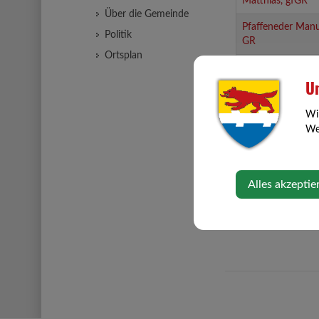
Matthias, gfGR
Über die Gemeinde
Pfaffeneder Manu
Politik
GR
Ortsplan
Raab Harald, GR
Un
Schadauer Martin
GR
Wi
Web
Schmidinger
Leopold, GR
Unterberger Josef
Alles akzeptie
Bürgermeister