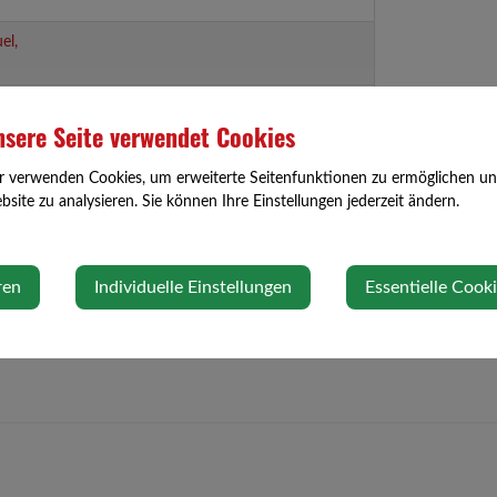
el,
0650/7771970
harald.raab7@gmail.com
sere Seite verwendet Cookies
,
0664/2145896
mschadauer@gmx.at
r verwenden Cookies, um erweiterte Seitenfunktionen zu ermöglichen und 
site zu analysieren. Sie können Ihre Einstellungen jederzeit ändern.
0664/5032819
lschmidinger@gmx.at
,
+43 (676) 516
unterberger@wolfsbach.gv.at
ren
Individuelle Einstellungen
Essentielle Cook
90 30