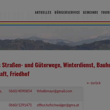
AKTUELLES
BÜRGERSERVICE
GEMEINDE
TOUR
s Straßen- und Güterwege, Winterdienst, Bauh
aft, Friedhof
⇐ zurück
s,
0660/4090854
thhalbmayr@gmail.com
0660/1291471
office.hofschwaiger@gmx.at