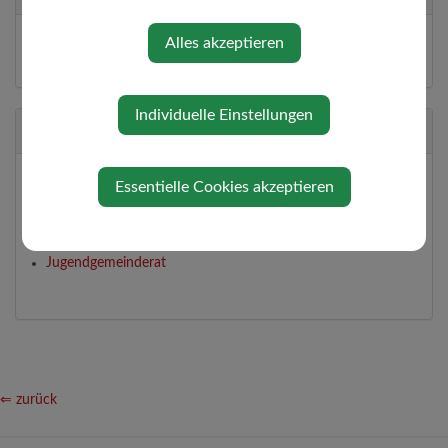
Arbeitskreis Kultur, Vereine
Alles akzeptieren
Arbeitskreis Straßen und Güterwege
Individuelle Einstellungen
Zuständigkeiten
Arbeitskreis Kultur, Vereine, Sport, Dorferneuerung,
Essentielle Cookies akzeptieren
Dorfkapelle, Tourismus
Arbeitskreis Straßen- und Güterwege, Winterdienst, Bauhof,
Altstoffsammelzentrum, Landwirtschaft, Friedhof
Jugendgemeinderat
⇐ zurück