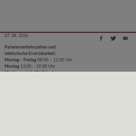
07. 08. 2026
Parteienverkehrszeiten und
telefonische Erreichbarkeit:
Montag – Freitag
08:00 – 12:00 Uhr
Montag
13:00 – 19:00 Uhr
Marktgemeinde Wolfsbach
Kirchenstraße 2, 3354 Wolfsbach
Telefon:
+43 (0)7477/8240-11
e-mail:
gemeinde@wolfsbach.gv.at
Bürgermeister Sprechstunden:
Montag
18:00 – 19:00 Uhr
Freitag
09:00 – 10:00 Uhr
Datenschutz
|
Impressum
© 2026 Gemeinde Wolfsbach | CMS
gemeindeserver.net
ein