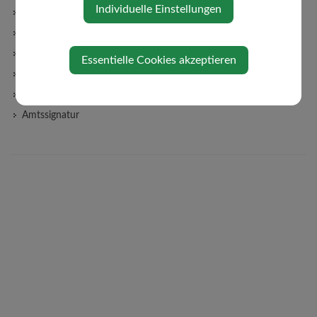
Individuelle Einstellungen
Haushaltsdaten
Lebenslagen
Verkehr & Mobilität
Essentielle Cookies akzeptieren
SCHNUPPERTICKET
Fundamt
Amtssignatur