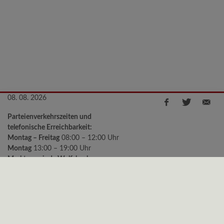
08. 08. 2026
Parteienverkehrszeiten und
telefonische Erreichbarkeit:
Montag – Freitag
08:00 – 12:00 Uhr
Montag
13:00 – 19:00 Uhr
Marktgemeinde Wolfsbach
Kirchenstraße 2, 3354 Wolfsbach
Telefon:
+43 (0)7477/8240-11
e-mail:
gemeinde@wolfsbach.gv.at
Bürgermeister Sprechstunden:
Montag
18:00 – 19:00 Uhr
Freitag
09:00 – 10:00 Uhr