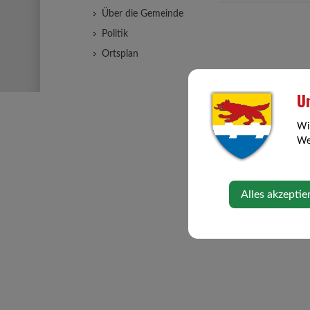
Über die Gemeinde
Politik
Ortsplan
Un
Wi
Web
Alles akzeptie