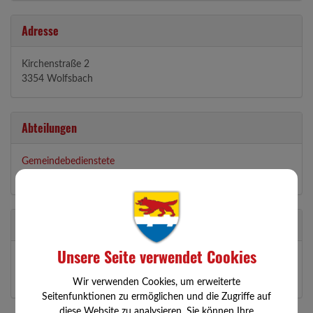
Adresse
Kirchenstraße 2
3354 Wolfsbach
Abteilungen
Gemeindebedienstete
Kindergarten
Zuständigkeit
Unsere Seite verwendet Cookies
Kindergartenbetreuerin
Wir verwenden Cookies, um erweiterte
Seitenfunktionen zu ermöglichen und die Zugriffe auf
diese Website zu analysieren. Sie können Ihre