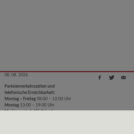
08. 08. 2026
Parteienverkehrszeiten und
telefonische Erreichbarkeit:
Montag – Freitag
08:00 – 12:00 Uhr
Montag
13:00 – 19:00 Uhr
Marktgemeinde Wolfsbach
Kirchenstraße 2, 3354 Wolfsbach
Telefon:
+43 (0)7477/8240-11
e-mail:
gemeinde@wolfsbach.gv.at