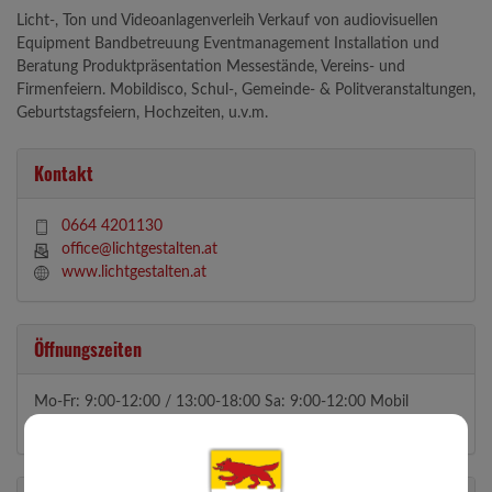
Licht-, Ton und Videoanlagenverleih Verkauf von audiovisuellen
Equipment Bandbetreuung Eventmanagement Installation und
Beratung Produktpräsentation Messestände, Vereins- und
Firmenfeiern. Mobildisco, Schul-, Gemeinde- & Politveranstaltungen,
Geburtstagsfeiern, Hochzeiten, u.v.m.
Kontakt
0664 4201130
office@lichtgestalten.at
www.lichtgestalten.at
Öffnungszeiten
Mo-Fr: 9:00-12:00 / 13:00-18:00 Sa: 9:00-12:00 Mobil
ständig erreichbar!