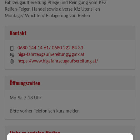
Fahrzeugaufbereitung Pflege und Reinigung vom KFZ
Reifen-Felgen Handel sowie diverse Kfz Utensilien
Montage/ Wuchten/ Einlagerung von Reifen
Kontakt
0680 144 14 61/ 0680 222 84 33
higa-fahrzeugaufbereitung@gmx.at
https://www.higafahrzeugaufbereitung.at/
Öffnungszeiten
Mo-Sa 7-18 Uhr
Bitte vorher Telefonisch kurz melden
Links zu sozialen Medien