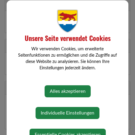
Öffnungszeiten
Donnerstag bis Sonntag von 8.30 bis 24.00 Uhr. Ruhetag
Montag. Dienstag und Mittwoch ab 16.00 Uhr geöffnet.
Unsere Seite verwendet Cookies
Geschäftsführer
Wir verwenden Cookies, um erweiterte
Seitenfunktionen zu ermöglichen und die Zugriffe auf
Karan Mona
diese Website zu analysieren. Sie können Ihre
3354 Wolfsbach, Vitusstraße 13
Einstellungen jederzeit ändern.
Standort
Alles akzeptieren
Vitusstraße 13
3354 Wolfsbach
Individuelle Einstellungen
Auf Google Maps anzeigen
Essentielle Cookies akzeptieren