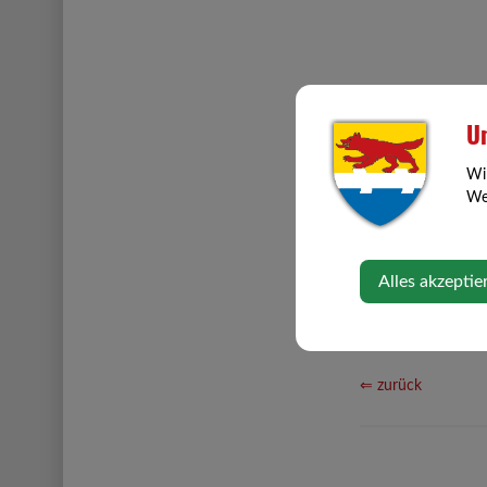
Un
Wi
Web
Alles akzeptie
⇐ zurück