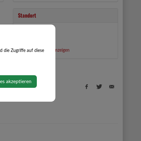
Standort
Bierbaumdorf 2
3354 Wolfsbach
Auf Google Maps anzeigen
die Zugriffe auf diese
ies akzeptieren
Facebook
Twitter
E-
share
share
Mail
share