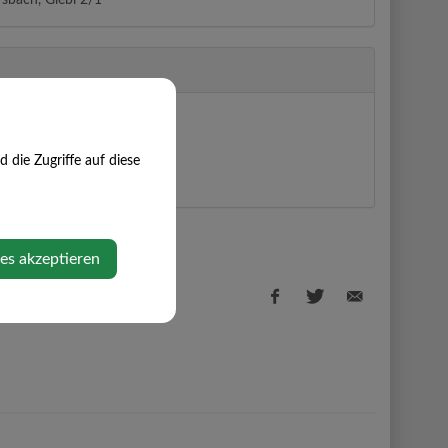
sbach, Giebl 2/1
11
fsbach
die Zugriffe auf diese
e Maps anzeigen
ies akzeptieren
Facebook
Twitter
E-
share
share
Mail
share