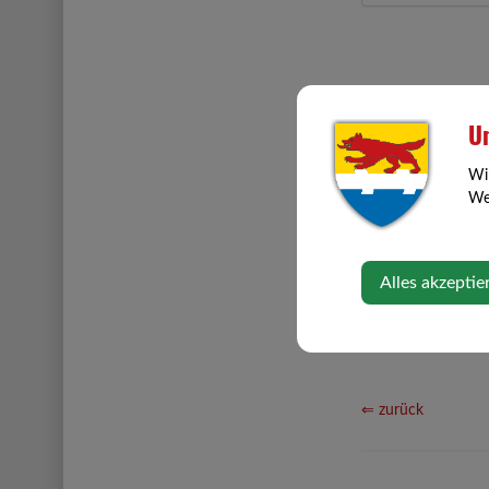
Un
Wi
Web
Alles akzeptie
⇐ zurück