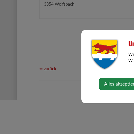
3354 Wolfsbach
Un
Wi
Web
⇐ zurück
Alles akzeptie