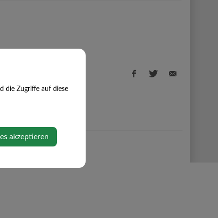
die Zugriffe auf diese
Facebook
Twitter
E-
share
share
Mail
ies akzeptieren
share