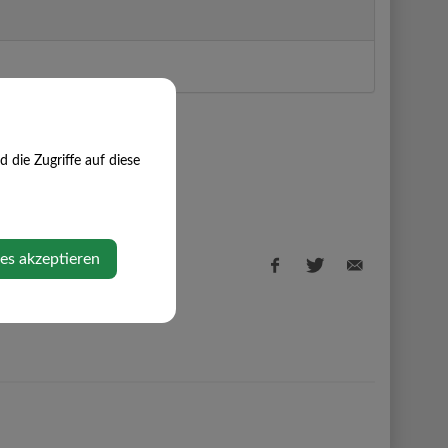
die Zugriffe auf diese
ies akzeptieren
Facebook
Twitter
E-
share
share
Mail
share