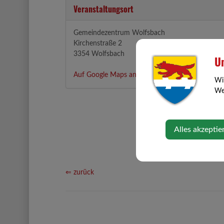
Veranstaltungsort
Gemeindezentrum Wolfsbach
Kirchenstraße 2
3354 Wolfsbach
Un
Auf Google Maps anzeigen
Wi
Web
Alles akzeptie
⇐ zurück