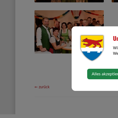
Un
Wi
Web
Alles akzeptie
⇐ zurück