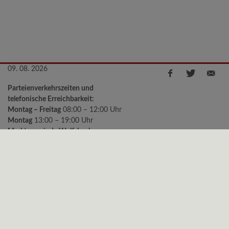
09. 08. 2026
Parteienverkehrszeiten und
telefonische Erreichbarkeit:
Montag – Freitag
08:00 – 12:00 Uhr
Montag
13:00 – 19:00 Uhr
Marktgemeinde Wolfsbach
Kirchenstraße 2, 3354 Wolfsbach
Telefon:
+43 (0)7477/8240-11
e-mail:
gemeinde@wolfsbach.gv.at
Bürgermeister Sprechstunden:
Montag
18:00 – 19:00 Uhr
Freitag
09:00 – 10:00 Uhr
Datenschutz
|
Impressum
© 2026 Gemeinde Wolfsbach | CMS
gemeindeserver.net
ein