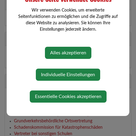
Partei
Wir verwenden Cookies, um erweiterte
Seitenfunktionen zu ermöglichen und die Zugriffe auf
ÖVP
diese Website zu analysieren. Sie können Ihre
Einstellungen jederzeit ändern.
Abteilungen
Alles akzeptieren
Arbeitskreis Finanzen und Flächenwidmung
Arbeitskreis Straßen und Güterwege
Individuelle Einstellungen
Zuständigkeiten
Arbeitskreis Finanzen und Flächenwidmung, Bauen und
Essentielle Cookies akzeptieren
Wohnen, Senioren, Personal
Arbeitskreis Straßen- und Güterwege, Winterdienst, Bauhof,
Altstoffsammelzentrum, Landwirtschaft, Friedhof
Grundverkehrsbehördliche Ortsvertretung
Schadenskommission für Katastrophenschäden
Vertreter bei sonstigen Schulen