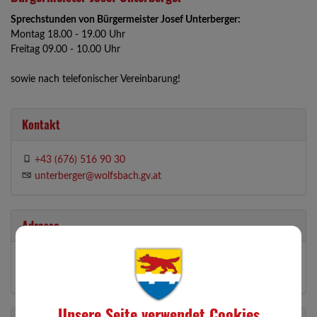
Sprechstunden von Bürgermeister Josef Unterberger:
Montag 18.00 - 19.00 Uhr
Freitag 09.00 - 10.00 Uhr
sowie nach telefonischer Vereinbarung!
Kontakt
+43 (676) 516 90 30
unterberger@wolfsbach.gv.at
Adresse
Loosdorf 9
3354 Wolfsbach
Unsere Seite verwendet Cookies