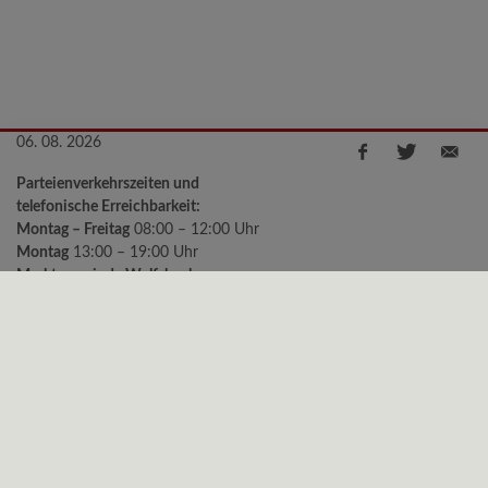
06. 08. 2026
Parteienverkehrszeiten und
telefonische Erreichbarkeit:
Montag – Freitag
08:00 – 12:00 Uhr
Montag
13:00 – 19:00 Uhr
Marktgemeinde Wolfsbach
Kirchenstraße 2, 3354 Wolfsbach
Telefon:
+43 (0)7477/8240-11
e-mail:
gemeinde@wolfsbach.gv.at
Bürgermeister Sprechstunden:
Montag
18:00 – 19:00 Uhr
Freitag
09:00 – 10:00 Uhr
Datenschutz
|
Impressum
© 2026 Gemeinde Wolfsbach | CMS
gemeindeserver.net
ein