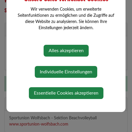
Samstag, 15. August 2026 11:00 Uhr
Wir verwenden Cookies, um erweiterte
Seitenfunktionen zu ermöglichen und die Zugriffe auf
diese Website zu analysieren. Sie können Ihre
Veranstaltungsort
Einstellungen jederzeit ändern.
Beachvolleyballplatz Wolfsbach
Pfarrwald 44
Alles akzeptieren
3354 Wolfsbach
Individuelle Einstellungen
Diese Veranstaltung ist für Kinder geeignet.
Essentielle Cookies akzeptieren
Veranstalter
Sportunion Wolfsbach - Sektion Beachvolleyball
www.sportunion-wolfsbach.com