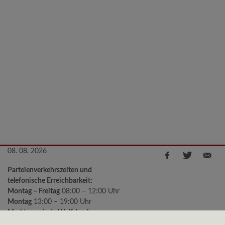
08. 08. 2026
Parteienverkehrszeiten und
telefonische Erreichbarkeit:
Montag – Freitag
08:00 – 12:00 Uhr
Montag
13:00 – 19:00 Uhr
Marktgemeinde Wolfsbach
Kirchenstraße 2, 3354 Wolfsbach