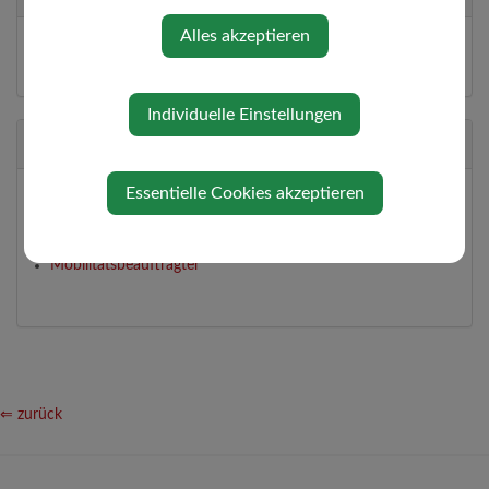
Alles akzeptieren
Arbeitskreis Umwelt, Wasser, Abwasser
Arbeitskreis Wirtschaft
Individuelle Einstellungen
Zuständigkeiten
Essentielle Cookies akzeptieren
Arbeitskreis Umwelt, Wasser, Abwasser, Energie, Mobilität
Arbeitskreis Wirtschaft, Feuerwehren, Zivilschutz, Sicherheit,
Nahversorgung
Mobilitätsbeauftragter
⇐ zurück