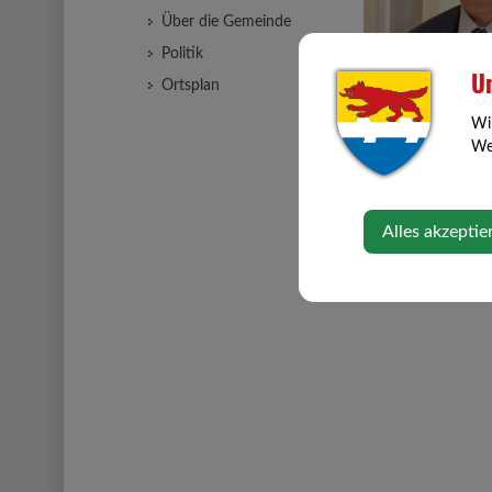
Über die Gemeinde
Politik
Un
Ortsplan
Wi
Web
Alles akzeptie