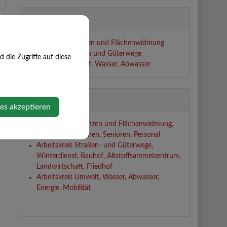
Abteilungen
Arbeitskreis Finanzen und Flächenwidmung
Arbeitskreis Straßen und Güterwege
die Zugriffe auf diese
Arbeitskreis Umwelt, Wasser, Abwasser
Zuständigkeiten
ies akzeptieren
Arbeitskreis Finanzen und Flächenwidmung,
Bauen und Wohnen, Senioren, Personal
Arbeitskreis Straßen- und Güterwege,
Winterdienst, Bauhof, Altstoffsammelzentrum,
Landwirtschaft, Friedhof
Arbeitskreis Umwelt, Wasser, Abwasser,
Energie, Mobilität