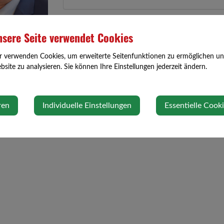
Adresse
sere Seite verwendet Cookies
Kirchweg 12
r verwenden Cookies, um erweiterte Seitenfunktionen zu ermöglichen und 
3354 Wolfsbach
site zu analysieren. Sie können Ihre Einstellungen jederzeit ändern.
ren
Individuelle Einstellungen
Essentielle Cook